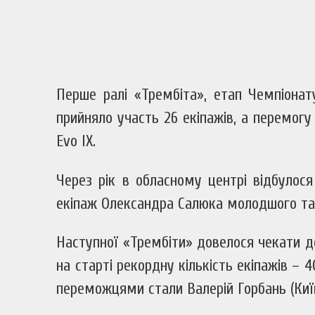
Перше ралі «Трембіта», етап Чемпіонату
прийняло участь 26 екіпажів, а перемогу
Evo IX.
Через рік в обласному центрі відбулос
екіпаж Олександра Салюка молодшого та А
Наступної «Трембіти» довелося чекати дов
на старті рекордну кількість екіпажів –
переможцями стали Валерій Горбань (Київ