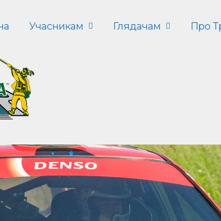
на
Учасникам
Глядачам
Про Т