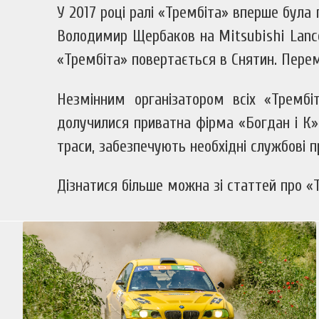
У 2017 році ралі «Трембіта» вперше бул
Володимир Щербаков на Mitsubishi Lancer
«Трембіта» повертається в Снятин. Перем
Незмінним організатором всіх «Трембі
долучилися приватна фірма «Богдан і К»
траси, забезпечують необхідні службові 
Дізнатися більше можна зі статтей про 