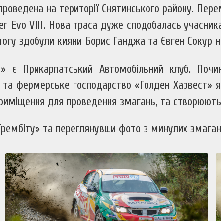
а проведена на території Снятинського району. Пе
 Evo VIII. Нова траса дуже сподобалась учасникам,
огу здобули кияни Борис Ганджа та Євген Сокур на
т» є Прикарпатський Автомобільний клуб. Поч
 та фермерське господарство «Голден Харвест» я
приміщення для проведення змагань, та створюють
«Трембіту» та переглянувши фото з минулих змаган