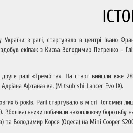
ІСТ
 України з ралі, стартувало в центрі Івано-Фра
 здобув екіпаж з Києва Володимир Петренко – Гліб
я друге ралі «Трембіта». На старт вийшли вже 28
дріана Афтаназіва. (Mitsubishi Lancer Evo IX).
гих 6 років. Ралі стартувало в місті Коломия лиш
 40. Вболівальники побачили захоплюючу боротьбу н
) та Володимир Корся (Одеса) на Mini Cooper S2000